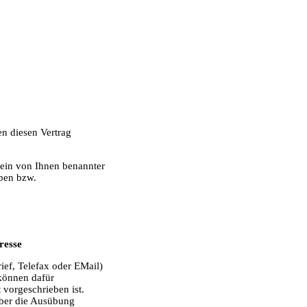
n diesen Vertrag
 ein von Ihnen benannter
aben bzw.
resse
rief, Telefax oder EMail)
 können dafür
 vorgeschrieben ist.
 über die Ausübung