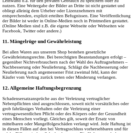
Leinwand o.ä. für den privaten Gebrauch zu speichern oder zu
nutzen. Eine Weitergabe der Bilder an Dritte ist nicht gestattet und
obliegt alleinig dem Urheber oder Lizenznehmern mit
entsprechenden, explizit erteilten Befugnissen. Eine Veröffentlichung
der Bilder ist weder in Online-Medien noch in Printmedien gestattet.
(Online Medien sind z.B. die eigene Webseite oder Webseiten wie
Facebook, Twitter oder andere.)
11. Mängelrüge und Gewährleistung
Bei allen Waren aus unserem Shop bestehen gesetzliche
Gewährleistungsrechte. Bei berechtigten Beanstandungen erfolgt –
gegenüber Nichtverbrauchern nach der Wahl des Auftragnehmers –
Nachbesserung oder Neulieferung. Schlägt die Nachbesserung oder
Neulieferung nach angemessener Frist zweimal fehl, kann der
Käufer vom Vertrag zurück treten oder Minderung verlangen.
12. Allgemeine Haftungsbegrenzung
Schadensersatzansprüche aus der Verletzung vertraglicher
Nebenpflichten sind ausgeschlossen, soweit nicht vorsätzliches oder
grob fahrlässiges Verhalten oder die Verletzung einer
vertragswesentlichen Pflicht oder des Körpers oder der Gesundheit
eines Menschen vorliegt. Gleiches gilt, soweit der Ersatz von
mittelbaren oder Mangelfolgeschäden verlangt wird. Jede Haftung ist
in diesen Fällen auf den bei Vertragsschluss vorhersehbaren und für